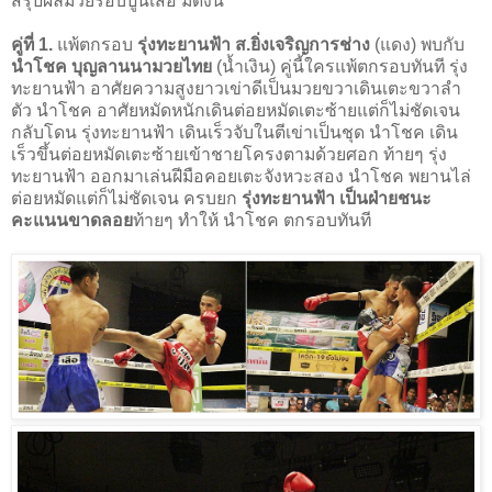
สรุปผลมวยรอบปูนเสือ มีดังนี้
คู่ที่ 1.
แพ้ตกรอบ
รุ่งทะยานฟ้า ส.ยิ่งเจริญการช่าง
(แดง) พบกับ
นำโชค บุญลานนามวยไทย
(น้ำเงิน) คู่นี้ใครแพ้ตกรอบทันที รุ่ง
ทะยานฟ้า อาศัยความสูงยาวเข่าดีเป็นมวยขวาเดินเตะขวาลำ
ตัว นำโชค อาศัยหมัดหนักเดินต่อยหมัดเตะซ้ายแต่ก็ไม่ชัดเจน
กลับโดน รุ่งทะยานฟ้า เดินเร็วจับในตีเข่าเป็นชุด นำโชค เดิน
เร็วขึ้นต่อยหมัดเตะซ้ายเข้าชายโครงตามด้วยศอก ท้ายๆ รุ่ง
ทะยานฟ้า ออกมาเล่นฝีมือคอยเตะจังหวะสอง นำโชค พยานไล่
ต่อยหมัดแต่ก็ไม่ชัดเจน ครบยก
รุ่งทะยานฟ้า เป็นฝ่ายชนะ
คะแนนขาดลอย
ท้ายๆ ทำให้ นำโชค ตกรอบทันที