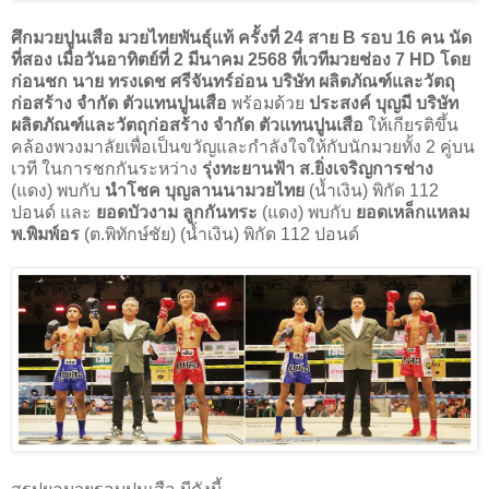
ศึกมวยปูนเสือ มวยไทยพันธุ์แท้ ครั้งที่ 24 สาย B รอบ 16 คน นัด
ที่สอง เมื่อวันอาทิตย์ที่ 2 มีนาคม 2568 ที่เวทีมวยช่อง 7 HD โดย
ก่อนชก
นาย ทรงเดช ศรีจันทร์อ่อน บริษัท ผลิตภัณฑ์และวัตถุ
ก่อสร้าง จำกัด ตัวแทนปูนเสือ
พร้อมด้วย
ประสงค์ บุญมี บริษัท
ผลิตภัณฑ์และวัตถุก่อสร้าง จำกัด ตัวแทนปูนเสือ
ให้เกียรติขึ้น
คล้องพวงมาลัยเพื่อเป็นขวัญและกำลังใจให้กับนักมวยทั้ง 2 คู่บน
เวที ในการชกกันระหว่าง
รุ่งทะยานฟ้า ส.ยิ่งเจริญการช่าง
(แดง) พบกับ
นําโชค บุญลานนามวยไทย
(น้ำเงิน) พิกัด 112
ปอนด์ และ
ยอดบัวงาม ลูกกันทระ
(แดง) พบกับ
ยอดเหล็กแหลม
พ.พิมพ์อร
(ต.พิทักษ์ชัย) (น้ำเงิน) พิกัด 112 ปอนด์