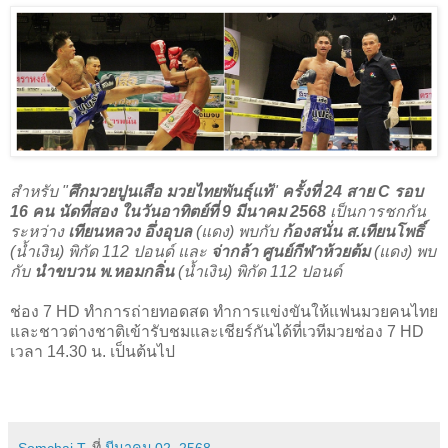
สำหรับ "
ศึกมวยปูนเสือ มวยไทยพันธุ์แท้
"
ครั้งที่ 24 สาย C รอบ
16 คน นัดที่สอง ในวันอาทิตย์ที่ 9 มีนาคม 2568
เป็นการชกกัน
ระหว่าง
เทียนหลวง อึ่งอุบล
(แดง) พบกับ
ก้องสนั่น ส.เทียนโพธิ์
(น้ำเงิน) พิกัด 112 ปอนด์ และ
จ่ากล้า ศูนย์กีฬาห้วยต้ม
(แดง) พบ
กับ
นำขบวน พ.หอมกลิ่น
(น้ำเงิน) พิกัด 112 ปอนด์
ช่อง 7 HD ทำการถ่ายทอดสด ทำการแข่งขันให้แฟนมวยคนไทย
และชาวต่างชาติเข้ารับชมและเชียร์กันได้ที่เวทีมวยช่อง 7 HD
เวลา 14.30 น. เป็นต้นไป