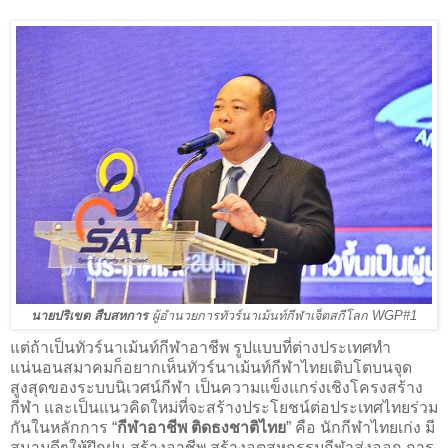
นายปริเขต สืบสหการ
ผู้อำนวยการทัวร์นาเม้นท์กีฬาเจ็ตสกีโลก WGP#1
แต่ถ้าเป็นทัวร์นาเม้นท์กีฬาอาชีพ รูปแบบที่ต่างประเทศทำ
แน่นอนสมาคมก็อยากเห็นทัวร์นาเม้นท์กีฬาไทยเติบโตบนจุด
สูงสุดของระบบนิเวศน์กีฬา เป็นความแข็งแกร่งเชิงโครงสร้าง
กีฬา และเป็นแนวคิดใหม่ที่จะสร้างประโยชน์ต่อประเทศไทยร่วม
กันในหลักการ “
กีฬาอาชีพ ติดธงชาติไทย
” คือ นักกีฬาไทยเก่ง มี
สนามดีๆให้ฝึกฝน สร้างอาชีพ สร้างอุตสหกรรมกีฬาส่งออก การ