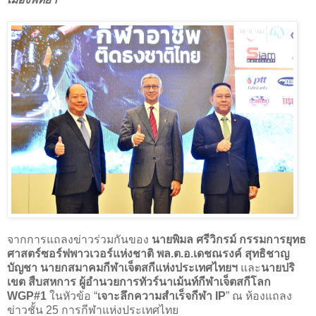
จากการแถลงข่าวร่วมกันของ
นายพิมล ศรีวิกรม์ กรรมการยุทธ
ศาสตร์ซอร์ฟพาวเวอร์แห่งชาติ
พล.ต.อ.เดชณรงค์ สุทธิชาญ
บัญชา
นายกสมาคมกีฬาเจ็ตสกีแห่งประเทศไทยฯ
และ
นายปริ
เขต สืบสหการ ผู้อำนวยการทัวร์นาเม้นท์กีฬาเจ็ตสกีโลก
WGP#1
ในหัวข้อ “
เจาะลึกความสำเร็จกีฬา IP
” ณ ห้องแถลง
ข่าวชั้น 25 การกีฬาแห่งประเทศไทย