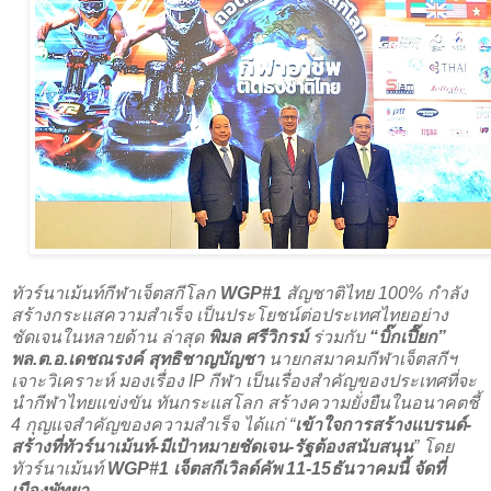
ทัวร์นาเม้นท์กีฬาเจ็ตสกีโลก
WGP#1
สัญชาติไทย 100% กำลัง
สร้างกระแสความสำเร็จ เป็นประโยชน์ต่อประเทศไทยอย่าง
ชัดเจนในหลายด้าน ล่าสุด
พิมล ศรีวิกรม์
ร่วมกับ
“บิ๊กเปี๊ยก”
พล.ต.อ.เดชณรงค์ สุทธิชาญบัญชา
นายกสมาคมกีฬาเจ็ตสกีฯ
เจาะวิเคราะห์ มองเรื่อง IP กีฬา เป็นเรื่องสำคัญของประเทศที่จะ
นำกีฬาไทยแข่งขัน ทันกระแสโลก สร้างความยั่งยืนในอนาคตชี้
4 กุญแจสำคัญของความสำเร็จ ได้แก่ “
เข้าใจการสร้างแบรนด์-
สร้างที่ทัวร์นาเม้นท์-มีเป้าหมายชัดเจน-รัฐต้องสนับสนุน
” โดย
ทัวร์นาเม้นท์
WGP#1 เจ็ตสกีเวิลด์คัพ 11-15ธันวาคมนี้ จัดที่
เมืองพัทยา