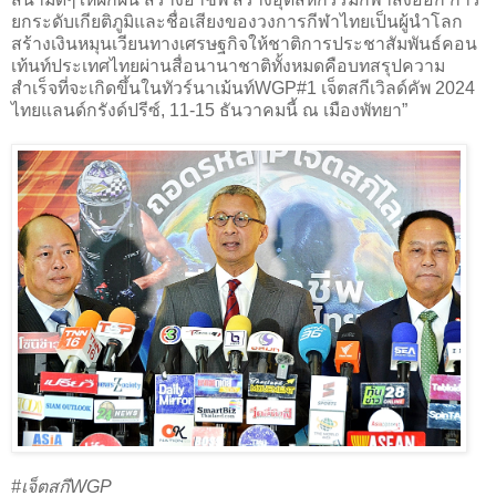
ยกระดับเกียติภูมิและชื่อเสียงของวงการกีฬาไทยเป็นผู้นำโลก
สร้างเงินหมุนเวียนทางเศรษฐกิจให้ชาติการประชาสัมพันธ์คอน
เท้นท์ประเทศไทยผ่านสื่อนานาชาติทั้งหมดคือบทสรุปความ
สำเร็จที่จะเกิดขึ้นในทัวร์นาเม้นท์WGP#1 เจ็ตสกีเวิลด์คัพ 2024
ไทยแลนด์กรังด์ปรีซ์, 11-15 ธันวาคมนี้ ณ เมืองพัทยา”
#เจ็ตสกีWGP