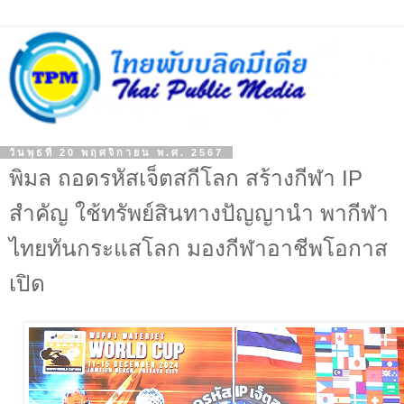
วันพุธที่ 20 พฤศจิกายน พ.ศ. 2567
พิมล ถอดรหัสเจ็ตสกีโลก สร้างกีฬา IP
สำคัญ ใช้ทรัพย์สินทางปัญญานำ พากีฬา
ไทยทันกระแสโลก มองกีฬาอาชีพโอกาส
เปิด