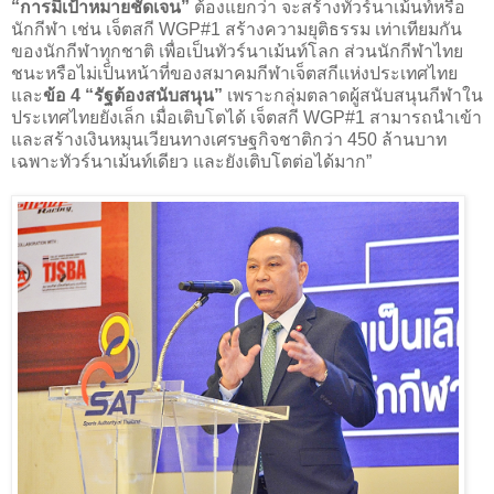
“การมีเป้าหมายชัดเจน”
ต้องแยกว่า จะสร้างทัวร์นาเม้นท์หรือ
นักกีฬา เช่น เจ็ตสกี WGP#1 สร้างความยุติธรรม เท่าเทียมกัน
ของนักกีฬาทุกชาติ เพื่อเป็นทัวร์นาเม้นท์โลก ส่วนนักกีฬาไทย
ชนะหรือไม่เป็นหน้าที่ของสมาคมกีฬาเจ็ตสกีแห่งประเทศไทย
และ
ข้อ 4 “รัฐต้องสนับสนุน”
เพราะกลุ่มตลาดผู้สนับสนุนกีฬาใน
ประเทศไทยยังเล็ก เมื่อเติบโตได้ เจ็ตสกี WGP#1 สามารถนำเข้า
และสร้างเงินหมุนเวียนทางเศรษฐกิจชาติกว่า 450 ล้านบาท
เฉพาะทัวร์นาเม้นท์เดียว และยังเติบโตต่อได้มาก”