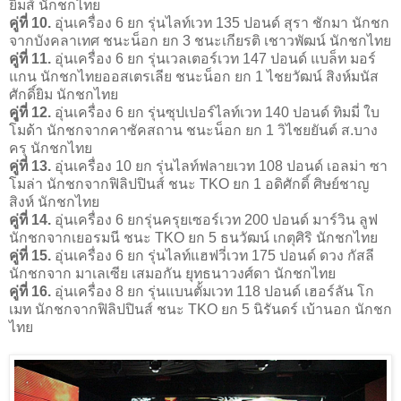
ยิมส์ นักชกไทย
คู่ที่ 10.
อุ่นเครื่อง 6 ยก รุ่นไลท์เวท 135 ปอนด์ สุรา ชักมา นักชก
จากบังคลาเทศ ชนะน็อก ยก 3 ชนะเกียรติ เชาวพัฒน์ นักชกไทย
คู่ที่ 11.
อุ่นเครื่อง 6 ยก รุ่นเวลเตอร์เวท 147 ปอนด์ แบล็ท มอร์
แกน นักชกไทยออสเตรเลีย ชนะน็อก ยก 1 ไชยวัฒน์ สิงห์มนัส
ศักดิ์ยิม นักชกไทย
คุู่ที่ 12.
อุ่นเครื่อง 6 ยก รุ่นซุปเปอร์ไลท์เวท 140 ปอนด์ ทิมมี่ ใบ
โมด้า นักชกจากคาซัคสถาน ชนะน็อก ยก 1 วิไชยยันต์ ส.บาง
ครุ นักชกไทย
คู่ที่ 13.
อุ่นเครื่อง 10 ยก รุ่นไลท์ฟลายเวท 108 ปอนด์ เอลม่า ซา
โมล่า นักชกจากฟิลิปปินส์ ชนะ TKO ยก 1 อดิศักดิ์ ศิษย์ชาญ
สิงห์ นักชกไทย
คู่ที่ 14.
อุ่นเครื่อง 6 ยกรุ่นครุยเซอร์เวท 200 ปอนด์ มาร์วิน ลูฟ
นักชกจากเยอรมนี ชนะ TKO ยก 5 ธนวัฒน์ เกตุศิริ นักชกไทย
คู่ที่ 15.
อุ่นเครื่อง 6 ยก รุ่นไลท์แฮฟวี่เวท 175 ปอนด์ ดวง กัสลี
นักชกจาก มาเลเซีย เสมอกัน ยุทธนาวงศ์ดา นักชกไทย
คู่ที่ 16.
อุ่นเครื่อง 8 ยก รุ่นแบนตั้มเวท 118 ปอนด์ เฮอร์ลัน โก
เมท นักชกจากฟิลิปปินส์ ชนะ TKO ยก 5 นิรันดร์ เบ้านอก นักชก
ไทย