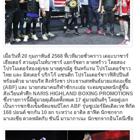
เมื่อวันที่ 20 กุมภาพันธ์ 2568 ที่เวทีมวยชั่วคราว เดอะบาซาร์
เธียเตอร์ สวนลุมไนท์บาซาร์ แยกรัชดา ลาดพร้าว โดยสอง
โปรโมเตอร์สองคู่เขย นายศุภณัฐ จันทร์แรม โปรโมเตอร์ชาว
ไทย และ มิสเตอร์ บริกโก้ แซนติก โปรโมเตอร์ชาวฟิลิปปินส์
พร้อมด้วย นายนริส สิงห์วังชา ประธานสหพันธ์มวยแห่งเอเชีย
(ABF) และ นายกสมาคมกีฬาชักกะเย่อ ระดมขุนพลนักสู้ขึ้น
สังเวียนทำศึก NARIS HIGHLAND BOXING PROMOTIONS
ซึ่งรายการนี้มีคู่มวยดุเดือดทั้งหมด 17 คู่มวยมันส์ๆ โดยคู่เอก
เป็นการชกชิงเข็มขัดแชมป์โลก ABF รุ่นซูเปอร์มิดเดิลเวท พิกัด
168 ปอนด์ ชกกัน 10 ยก ระหว่าง อาดิล ฮาฟิด นักชกจาก
มาเลเซีย ดวลหมัดกับ ซันนี่ มานากาเนะ นักชกจากอินโดนีเซีย