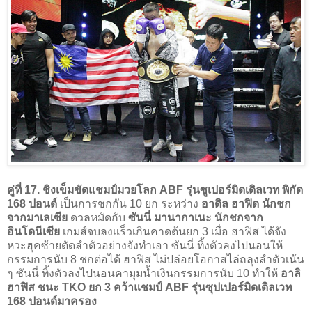
คู่ที่ 17. ชิงเข็มขัดแชมป์มวยโลก ABF รุ่นซูเปอร์มิดเดิลเวท พิกัด
168 ปอนด์
เป็นการชกกัน 10 ยก ระหว่าง
อาดิล ฮาฟิด นักชก
จากมาเลเซีย
ดวลหมัดกับ
ซันนี่ มานากาเนะ นักชกจาก
อินโดนีเซีย
เกมส์จบลงเเร็วเกินคาดต้นยก 3 เมื่อ ฮาฟิส ได้จัง
หวะฮุคซ้ายตัดลำตัวอย่างจังทำเอา ซันนี่ ทิ้งตัวลงไปนอนให้
กรรมการนับ 8 ชกต่อได้ ฮาฟิส ไม่ปล่อยโอกาสไล่ถลุงลำตัวเน้น
ๆ ซันนี่ ทิ้งตัวลงไปนอนคามุมน้ำเงินกรรมการนับ 10 ทำให้
อาลิ
ฮาฟิส ชนะ TKO ยก 3 คว้าแชมป์ ABF รุ่นซุปเปอร์มิดเดิลเวท
168 ปอนด์มาครอง