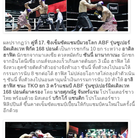
ผลปรากฏว่า
คู่ที่ 17. ชิงเข็มขัดแชมป์มวยโลก ABF รุ่นซูเปอร์
มิดเดิลเวท พิกัด 168 ปอนด์
เป็นการชกกัน 10 ยก ระหว่าง
อาดิล
ฮาฟิด
นักชกจากมาเลเซีย ดวลหมัดกับ
ซันนี่ มานากาเนะ
นักชก
จากอินโดนีเซีย เกมส์จบลงเเร็วเกินคาดต้นยก 3 เมื่อ ฮาฟิส ได้
จังหวะฮุคซ้ายตัดลำตัวอย่างจังทำเอา ซันนี่ ทิ้งตัวลงไปนอนให้
กรรมการนับ 8 ชกต่อได้ ฮาฟิส ไม่ปล่อยโอกาสไล่ถลุงลำตัวเน้น
ๆ ซันนี่ ทิ้งตัวลงไปนอนคามุมน้ำเงินกรรมการนับ 10 ทำให้
อาลิ
ฮาฟิส ชนะ TKO ยก 3 คว้าแชมป์ ABF รุ่นซุปเปอร์มิดเดิลเวท
168 ปอนด์มาครอง
โดย
นายศุภณัฐ จันทร์แรม
โปรโมเตอร์ชาว
ไทย พร้อมด้วย มิสเตอร์
บริกโก้ แซนติก
โปรโมเตอร์ชาว
ฟิลิปปินส์ ขึ้นคาดเข็มขัดแชมป์เปี้ยนให้กับแชมป์คนใหม่ในครั้งนี้
อีกด้วย