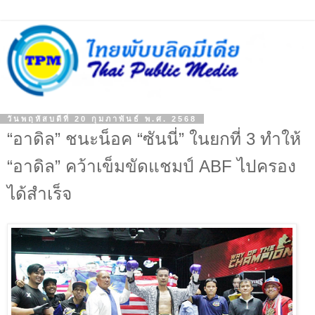
วันพฤหัสบดีที่ 20 กุมภาพันธ์ พ.ศ. 2568
“อาดิล” ชนะน็อค “ซันนี่” ในยกที่ 3 ทำให้
“อาดิล” คว้าเข็มขัดแชมป์ ABF ไปครอง
ได้สำเร็จ