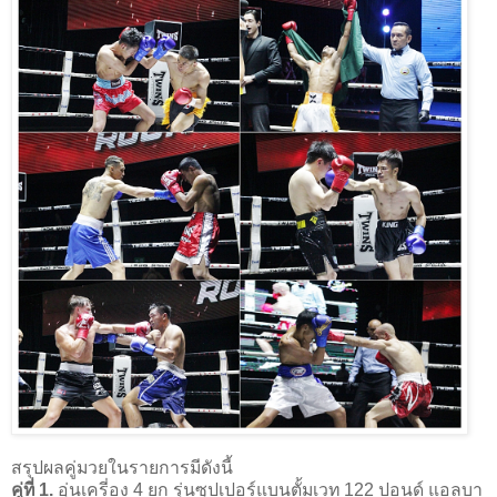
สรุปผลคู่มวยในรายการมีดังนี้
คู่ที่ 1.
อุ่นเครี่อง 4 ยก รุ่นซุปเปอร์แบนตั้มเวท 122 ปอนด์ แอลบา