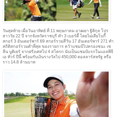
วันสุดท้าย เมื่อวันอาทิตย์ ที่ 11 พฤษภาคม อาฒยา ฐิติกุล โปร
สาววัย 22 ปี จากจังหวัดราชบุรี ทำ 3 เบอร์ดี้ โดยไม่เสียโบกี้
สกอร์ 3 อันเดอร์พาร์ 69 สกอร์รวมสี่วัน 17 อันเดอร์พาร์ 271 ทำ
สถิติสกอร์รวมต่ำที่สุด ของรายการ คว้าแชมป์ไปครองชนะ เซ
ลีน บูติเยร์ จากฝรั่งเศสไป 4 สโตรก นับเป็นแชมป์แรกในแอลพีจี
เอ ทัวร์ ปีนี้ พร้อมรับเงินรางวัลไป 450,000 ดอลลาร์สหรัฐ หรือ
ราว 14.8 ล้านบาท