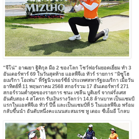
"จีโน่" อาฒยา ฐิติกุล มือ 2 ของโลก โชว์ฟอร์มยอดเยี่ยม ทำ 3
อันเดอร์พาร์ 69 ในวันสุดท้าย แอลพีจีเอ ทัวร์ รายการ “มิซูโฮ
อเมริกา โอเพ่น” ที่รัฐนิวเจอร์ซีย์ ประเทศสหารัฐอเมริกา เมื่อวัน
อาทิตย์ที่ 11 พฤษภาคม 2568 สกอร์รวม 17 อันเดอร์พาร์ 271
สกอร์รวมต่ำสุดของรายการ ชนะ เซลีน บูติเยร์ จากฝรั่งเศส
อันดับสอง 4 สโตรก รับเงินรางวัลกว่า 14.8 ล้านบาท เป็นแชมป์
แรกในแอลพีจีเอ ทัวร์ ปีนี้ และเป็นแชมป์ที่ 5 ในแอลพีจีเอ พร้อม
กลับขึ้นนำ อันดับหนึ่งคะแนนสะสมเรซ ทู เดอะ ซีเอ็มอี โกลบ