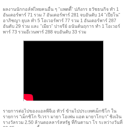
ผลงานนักกอล์ฟไทยคนอื่น ๆ "แพตตี้" ปภังกร ธวัชธนกิจ ทำ 1
อันเดอร์พาร์ 71 รวม 7 อันเดอร์พาร์ 281 จบอันดับ 14 "เปียโน"
อาภิชญา ยุบล ทำ 5 โอเวอร์พาร์ 77 รวม 1 อันเดอร์พาร์ 287
อันดับ 29 ร่วม และ "เมียว" ปาจรีย์ อนันต์นฤการ ทำ 1 โอเวอร์
พาร์ 73 รวมอีเวนพาร์ 288 จบอันดับ 33 ร่วม
รายการต่อไปของแอลพีจีเอ ทัวร์ ข้ามไปประเทศเม็กซิโก ใน
รายการ “เม็กซิโก ริเวรา มายา โอเพ่น แอต มายาโกบา” ชิงเงิน
รางวัลรวม 2.50 ล้านดอลลาร์สหรัฐ ที่กินตานา โร ระหว่างวันที่