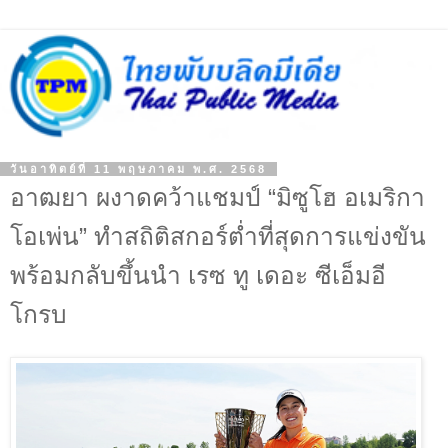
วันอาทิตย์ที่ 11 พฤษภาคม พ.ศ. 2568
อาฒยา ผงาดคว้าแชมป์ “มิซูโฮ อเมริกา
โอเพ่น” ทำสถิติสกอร์ต่ำที่สุดการแข่งขัน
พร้อมกลับขึ้นนำ เรซ ทู เดอะ ซีเอ็มอี
โกรบ