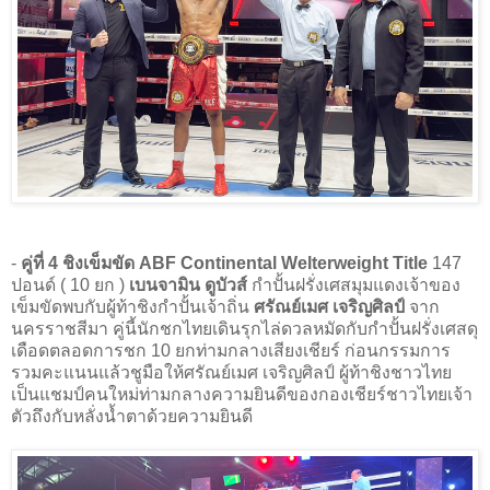
-
คู่ที่ 4
ชิงเข็มขัด ABF Continental Welterweight Title
147
ปอนด์ ( 10 ยก )
เบนจามิน ดูบัวส์
กำปั้นฝรั่งเศสมุมแดงเจ้าของ
เข็มขัดพบกับผู้ท้าชิงกำปั้นเจ้าถิ่น
ศรัณย์เมศ เจริญศิลป์
จาก
นครราชสีมา คู่นี้นักชกไทยเดินรุกไล่ดวลหมัดกับกำปั้นฝรั่งเศสดุ
เดือดตลอดการชก 10 ยกท่ามกลางเสียงเชียร์ ก่อนกรรมการ
รวมคะแนนแล้วชูมือให้ศรัณย์เมศ เจริญศิลป์ ผู้ท้าชิงชาวไทย
เป็นแชมป์คนใหม่ท่ามกลางความยินดีของกองเชียร์ชาวไทยเจ้า
ตัวถึงกับหลั่งน้ำตาด้วยความยินดี