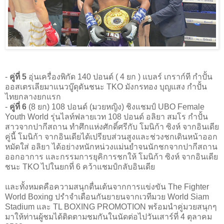
-
คู่ที่ 5
อุ่นเครื่องพิกัด 140 ปอนด์ ( 4 ยก ) แบลร์ เกราก์ที กำปั้น
ออสเตรเลียมาแนวบู๊ดุดันชนะ TKO มังกรทอง บุญแสง กำปั้น
ไทยกลางยกแรก
-
คู่ที่ 6
(8 ยก) 108 ปอนด์ (มวยหญิง) ชิงแชมป์ UBO Female
Youth World รุ่นไลท์ฟลายเวท 108 ปอนด์ อลิยา สมโร กำปั้น
สาวจากปากีสถาน ทำศึกแห่งศักดิ์ศรีกับ โมนิก้า ซิงห์ จากอินเดีย
คู่นี้ โมนิก้า จากอินเดียได้เปรียบส่วนสูงและช่วงชกเดินหน้าออก
หมัดใส่ อลิยา ได้อย่างหนักหน่วงแม่นยำจนนักชกจากปากีสถาน
ออกอาการ และกรรมการยุคิการชกให้ โมนิก้า ซิงห์ จากอินเดีย
ชนะ TKO ไปในยกที่ 6 คว้าแชมป์กลับอินเดีย
และทั้งหมดคือความสนุกตื่นเต้นจากการแข่งขัน The Fighter
World Boxing ปรำจำเดือนกันยายนจากเวทีมวย World Siam
Stadium และ TL BOXING PROMOTION พร้อมนำคู่มวยสนุกๆ
มาให้ท่านผู้ชมได้ติดตามชมกันในนัดต่อไปวันเสาร์ที่ 4 ตุลาคม