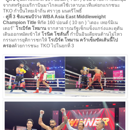
จากสหรัฐอเมริกาบินมาไกลแต่ใช้เวลาบนเวทีแค่ยกแรกชนะ
TKO กำปั้นไทยเจ้าถิ่น ศราวุธ มนตรีโพธิ์
-
คู่ที่ 3
ชิงแชมป์ว่าง WBA Asia East Middleweight
Champion Title
พิกัด 160 ปอนด์ ( 10 ยก ) "เดอะ เทอร์มิเน
เตอร์"
โรเบิร์ต โทมาน
จากสาธารณรัฐเช็กแข็งแกร่งและดุดัน
เดินออกหมัดเข้าใส่
โรนิต โซลันกี้
กำปั้นอินเดียจนต้านไม่ไหว
กรรมการยุติการชกให้
โรเบิร์ต โทมาน คว้าเข็มขัดเส้นนี้ไป
ครอง
ด้วยการชนะ TKO ไปในยกที่ 3