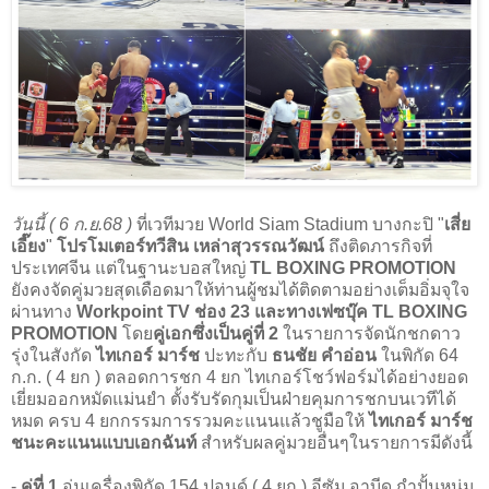
วันนี้ ( 6 ก.ย.68 )
ที่เวทีมวย World Siam Stadium บางกะปิ "
เสี่ย
เอี๊ยง
"
โปรโมเตอร์ทวีสิน เหล่าสุวรรณวัฒน์
ถึงติดภารกิจที่
ประเทศจีน แต่ในฐานะบอสใหญ่
TL BOXING PROMOTION
ยังคงจัดคู่มวยสุดเดือดมาให้ท่านผู้ชมได้ติดตามอย่างเต็มอิ่มจุใจ
ผ่านทาง
Workpoint TV ช่อง 23 และทางเฟซบุ๊ค TL BOXING
PROMOTION
โดย
คู่เอกซึ่งเป็นคู่ที่ 2
ในรายการจัดนักชกดาว
รุ่งในสังกัด
ไทเกอร์ มาร์ช
ปะทะกับ
ธนชัย คำอ่อน
ในพิกัด 64
ก.ก. ( 4 ยก ) ตลอดการชก 4 ยก ไทเกอร์โชว์ฟอร์มได้อย่างยอด
เยี่ยมออกหมัดแม่นยำ ตั้งรับรัดกุมเป็นฝ่ายคุมการชกบนเวทีได้
หมด ครบ 4 ยกกรรมการรวมคะแนนแล้วชูมือให้
ไทเกอร์ มาร์ช
ชนะคะแนนแบบเอกฉันท์
สำหรับผลคู่มวยอื่นๆในรายการมีดังนี้
-
คู่ที่ 1
อุ่นเครื่องพิกัด 154 ปอนด์ ( 4 ยก ) อีซัม อาบีด กำปั้นหนุ่ม