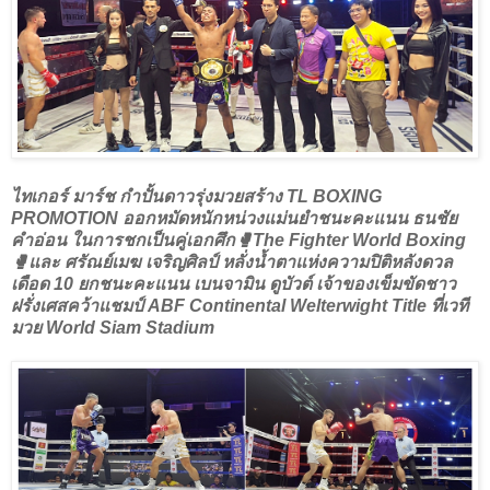
ไทเกอร์ มาร์ช กำปั้นดาวรุ่งมวยสร้าง TL BOXING
PROMOTION ออกหมัดหนักหน่วงแม่นยำชนะคะแนน ธนชัย
คำอ่อน ในการชกเป็นคู่เอกศึก🥊The Fighter World Boxing
🥊และ ศรัณย์เมฆ เจริญศิลป์ หลั่งน้ำตาแห่งความปิติหลังดวล
เดือด 10 ยกชนะคะแนน เบนจามิน ดูบัวต์ เจ้าของเข็มขัดชาว
ฝรั่งเศสคว้าแชมป์ ABF Continental Welterwight Title ที่เวที
มวย World Siam Stadium