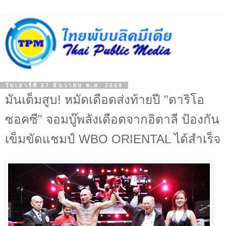
วันเสาร์ที่ 27 ธันวาคม พ.ศ. 2568
มันเต็มสูบ! หมัดเดือดส่งท้ายปี "ดาริโอ
ซอคซี" จอมบู๊พลังเดือดจากอิตาลี ป้องกัน
เข็มขัดแชมป์ WBO ORIENTAL ได้สำเร็จ