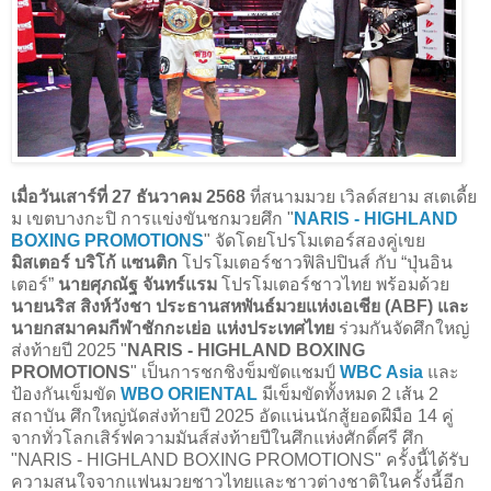
เมื่อวันเสาร์ที่ 27 ธันวาคม 2568
ที่สนามมวย เวิลด์สยาม สเตเดี้ย
ม เขตบางกะปิ การแข่งขันชกมวยศึก "
NARIS - HIGHLAND
BOXING PROMOTIONS
" จัดโดยโปรโมเตอร์สองคู่เขย
มิสเตอร์ บริโก้ แซนติก
โปรโมเตอร์ชาวฟิลิปปินส์ กับ “ปุ่นอิน
เตอร์”
นายศุภณัฐ จันทร์แรม
โปรโมเตอร์ชาวไทย พร้อมด้วย
นายนริส สิงห์วังชา ประธานสหพันธ์มวยแห่งเอเชีย (ABF) และ
นายกสมาคมกีฬาชักกะเย่อ แห่งประเทศไทย
ร่วมกันจัดศึกใหญ่
ส่งท้ายปี 2025 "
NARIS - HIGHLAND BOXING
PROMOTIONS
" เป็นการชกชิงข็มขัดแชมป์
WBC Asia
และ
ป้องกันเข็มขัด
WBO ORIENTAL
มีเข็มขัดทั้งหมด 2 เส้น 2
สถาบัน ศึกใหญ่นัดส่งท้ายปี 2025 อัดแน่นนักสู้ยอดฝีมือ 14 คู่
จากทั่วโลกเสิร์ฟความมันส์ส่งท้ายปีในศึกแห่งศักดิ์ศรี ศึก
"NARIS - HIGHLAND BOXING PROMOTIONS" ครั้งนี้ได้รับ
ความสนใจจากแฟนมวยชาวไทยและชาวต่างชาติในครั้งนี้อีก