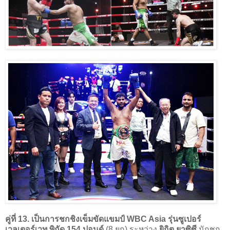
คู่ที่ 13.
เป็นการชกชิงเข็มขัดแขมป์ WBC Asia รุ่นซูเปอร์
เวลเตอร์เวท พิกัด 154 ปอนด์
(8 ยก) ระหว่าง
ยิกิต ยาซิซี
นักชก