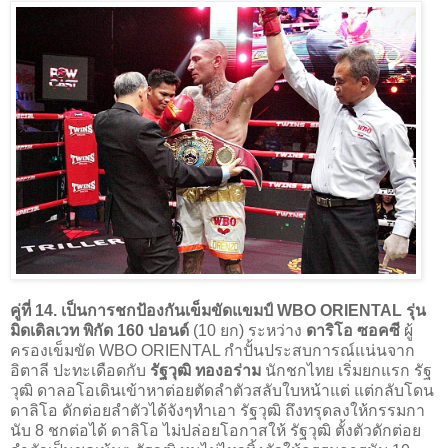
คู่ที่ 14. เป็นการชกป้องกันเข็มขัดแขมป์ WBO ORIENTAL รุ่น
มิดเดิลเวท พิกัด 160 ปอนด์
(10 ยก) ระหว่าง
ดาริโอ ซอคซี
ผู้
ครองเข็มขัด WBO ORIENTAL กำปั้นประสบการณ์แน่นจาก
อิตาลี ปะทะเดือดกับ
รัฐวุฒิ ทองอร่าม
นักชกไทย เริ่มยกแรก รัฐ
วุฒิ ดาลอโอเดินเข้าหาต่อยตัดลำตัวสลับใบหน้าแต่ แต่กลับโดน
ดาลิโอ ดักต่อยลำตัวได้จังๆทำเอา รัฐวุฒิ ถึงทรุดลงให้กรรมกา
นับ 8 ชกต่อได้ ดาลิโอ ไม่ปล่อยโอกาสให้ รัฐวุฒิ ตั้งตัวดักต่อย