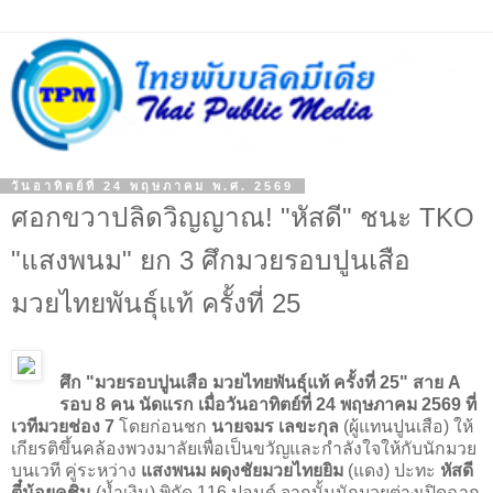
วันอาทิตย์ที่ 24 พฤษภาคม พ.ศ. 2569
ศอกขวาปลิดวิญญาณ! "หัสดี" ชนะ TKO
"แสงพนม" ยก 3 ศึกมวยรอบปูนเสือ
มวยไทยพันธุ์แท้ ครั้งที่ 25
ศึก "มวยรอบปูนเสือ มวยไทยพันธุ์แท้ ครั้งที่ 25" สาย A
รอบ 8 คน นัดแรก เมื่อวันอาทิตย์ที่ 24 พฤษภาคม 2569 ที่
เวทีมวยช่อง 7
โดยก่อนชก
นายจมร เลขะกุล
(ผู้แทนปูนเสือ) ให้
เกียรติขึ้นคล้องพวงมาลัยเพื่อเป็นขวัญและกำลังใจให้กับนักมวย
บนเวที คู่ระหว่าง
แสงพนม ผดุงชัยมวยไทยยิม
(แดง) ปะทะ
หัสดี
ตี๋น้อยคชิน
(น้ำเงิน) พิกัด 116 ปอนด์ จากนั้นนักมวยต่างเปิดฉาก