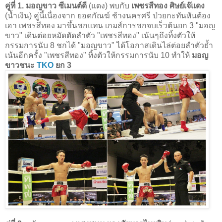
คู่ที่ 1. มอญขาว ซีเมนต์ดี
(แดง) พบกับ
เพชรสีทอง ศิษย์เจ๊แดง
(น้ำเงิน) คู่นี้เนื่องจาก ยอดกัณฆ์ ช้างนครศรี ป่วยกะทันหันต้อง
เอา เพชรสีทอง มาขึ้นชกแทน เกมส์การชกจบเร็วต้นยก 3 "มอญ
ขาว" เดินต่อยหมัดตัดลำตัว "เพชรสีทอง" เน้นๆถึงทิ้งตัวให้
กรรมการนับ 8 ชกได้ "มอญขาว" ได้โอกาสเดินไล่ต่อยลำตัวย้ำ
เน้นอีกครั้ง "เพชรสีทอง" ทิ้งตัวให้กรรมการนับ 10 ทำให้
มอญ
ขาวชนะ
TKO
ยก 3