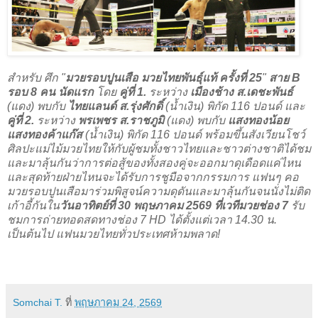
สำหรับ ศึก "
มวยรอบปูนเสือ มวยไทยพันธุ์แท้ ครั้งที่ 25
"
สาย B
รอบ 8 คน นัดแรก
โดย
คู่ที่ 1.
ระหว่าง
เมืองช้าง ส.เดชะพันธ์
(แดง) พบกับ
ไทยแลนด์ ส.รุ่งศักดิ์
(น้ำเงิน) พิกัด 116 ปอนด์ และ
คู่ที่ 2.
ระหว่าง
พรเพชร ส.ราชภูมิ
(แดง) พบกับ
แสงทองน้อย
แสงทองค้าแก๊ส
(น้ำเงิน) พิกัด 116 ปอนด์ พร้อมขึ้นสังเวียนโชว์
ศิลปะแม่ไม้มวยไทยให้กับผู้ชมทั้งชาวไทยและชาวต่างชาติได้ชม
และมาลุ้นกันว่าการต่อสู้ของทั้งสองคู่จะออกมาดุเดือดแค่ไหน
และสุดท้ายฝ่ายไหนจะได้รับการชูมือจากกรรมการ แฟนๆ คอ
มวยรอบปูนเสือมาร่วมพิสูจน์ความดุดันและมาลุ้นกันจนนั่งไม่ติด
เก้าอี้กันใน
วันอาทิตย์ที่ 30 พฤษภาคม 2569 ที่เวทีมวยช่อง 7
รับ
ชมการถ่ายทอดสดทางช่อง 7 HD ได้ตั้งแต่เวลา 14.30 น.
เป็นต้นไป แฟนมวยไทยทั่วประเทศห้ามพลาด!
Somchai T.
ที่
พฤษภาคม 24, 2569