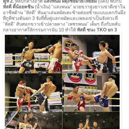
คู่ที่ 2.
หลับกลางอาศ
แสงพนม ผดุงชัยมวยไทยยิม
(แดง) พบกับ
หัสดี ตี๋น้อยคชิน
(น้ำเงิน) "แสงพนม" มวยขวาสูงยาวเข่าดีเข่าใน
อาชีพด้าน "หัสดี" หันมาเล่นหมัดเตะซ้ายต่อยซ้ายแบบแลกกันมึง
ทีกูทีช่วงต้นยก 3 จังที่ทั้งคู่แลกหมัดและเพลงเข่าเป็นจังหวะที่
"หัสดี" สับศอกขวาเข้าปลายคาง "เพชรพนม" เต็มๆ ถึงกับหลับ
กลางอากาศให้กรรมการนับ 10 ทำให้
หัสดี ชนะ TKO ยก 3