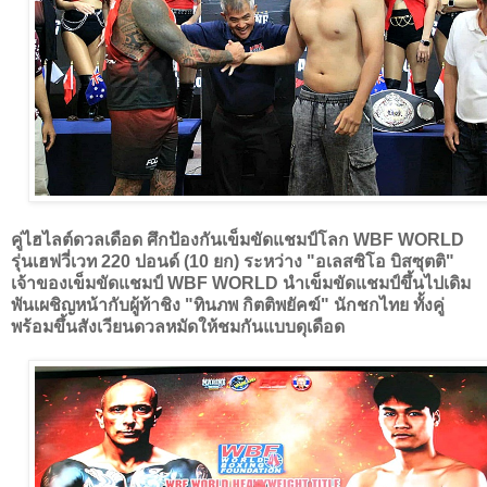
คู่ไฮไลต์ดวลเดือด ศึกป้องกันเข็มขัดแชมป์โลก WBF WORLD
รุ่นเฮฟวี่เวท 220 ปอนด์ (10 ยก) ระหว่าง "อเลสซิโอ บิสซุตติ"
เจ้าของเข็มขัดแชมป์ WBF WORLD นำเข็มขัดแชมป์ขึ้นไปเดิม
พันเผชิญหน้ากับผู้ท้าชิง "ทินภพ กิตติพยัคฆ์" นักชกไทย ทั้งคู่
พร้อมขึ้นสังเวียนดวลหมัดให้ชมกันแบบดุเดือด