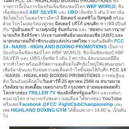
ในศึก FCC 14 - HIGHLAND BOXING PROMOTIONS
ซึ่ง
รายการนี้เป็นการป้องกันเข็มขัดแชมป์โลก
WBF WORLD
, ชิง
เข็มขัดแชมป์
ABF SILVER
และ
UBO
เข็มขัด 5 เส้น 3 สถาบัน
จัดโดยโปรโมเตอร์ชาวอิตาลี
มิสเตอร์ อเลสซิโอ บิสซุตติ
พร้อม
ด้วย โปรโมเตอร์สองคู่เขย
มิสเตอร์ บริโก้ แซนติก
ชาวฟิลิปปินส์
กับ “
ปุ่นอินเตอร์
”
นายศุภณัฐ จันทร์แรม
และ “
พ่อพระวงการมวย
”
นายนริส สิงห์วังชา ประธานสหพันธ์มวยแห่งเอเชีย (ABF) และ
นายกสมาคมกีฬาชักกะเย่อแห่งประเทศไทย
ร่วมกันจัดศึก
FCC
14 - NARIS - HIGHLAND BOXING PROMOTIONS
เป็นการ
ป้องกันเข็มขัดแชมป์โลก WBF WORLD, ชิงเข็มขัดแชมป์ ABF
SILVER และ UBO เข็มขัด 5 เส้น 3 สถาบัน อัดแน่นยอดฝีมือ
จากทั่วโลก พร้อมเสิร์ฟความดุเดือดในศึกยิ่งใหญ่ให้แฟนมวยมา
เชียร์มาลุ้นและรับชมความดุเดือดเร้าใจขั้นสุดให้กับศึก
FCC 14
- NARIS - HIGHLAND BOXING PROMOTIONS
การต่อสู้บน
สังเวียนอันดุเดือดใน
วันเสาร์ที่ 25 ตุลาคม 2568 ณ สนามมวย
เวิลด์สยาม สเตเดี้ยม เขตบางกะปิ กรุงเทพฯ ถ่ายทอดสดสดทั่ว
โลกทางช่อง
TRILLER TV
ช่องดังที่สหรัฐอเมริกา
และแฟนๆ
คอมวยโลก สามารถรับชมความดุเดือด ได้ทางช่อง
YouTube
หรือเพจ
Facebook @FCC -FightClubChampionship
และ
เพจ
HIGHLAND BOXING GYM
ได้ตั้งแต่เวลา 14.00 น. เป็นต้น
ไป