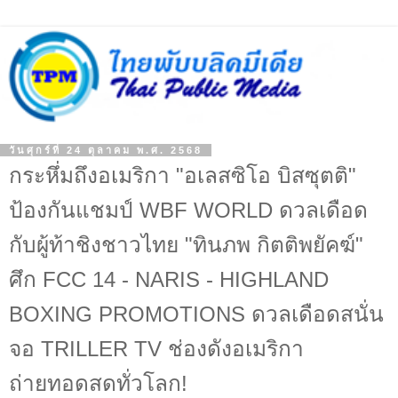
วันศุกร์ที่ 24 ตุลาคม พ.ศ. 2568
กระหึ่มถึงอเมริกา "อเลสซิโอ บิสซุตติ"
ป้องกันแชมป์ WBF WORLD ดวลเดือด
กับผู้ท้าชิงชาวไทย "ทินภพ กิตติพยัคฆ์"
ศึก FCC 14 - NARIS - HIGHLAND
BOXING PROMOTIONS ดวลเดือดสนั่น
จอ TRILLER TV ช่องดังอเมริกา
ถ่ายทอดสดทั่วโลก!