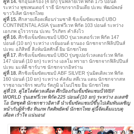
คู่ที่ 14.
ชกอุ่นเครื่อง (4 ยก) รุ่นฟลายเวท พิกัด 175 ปอนด์
ระหว่าง พุชเพนเดอร์ ราธี นักขกจากอินเดีย ปะทะ พัฒน์พงษ์
ขาววิเลิศ นักชกไทย
คู่ที่ 15.
ศึกสายเลือดเพื่อนร่วมชาติ ชิงเข็มขัดแชมป์ UBO
CONTINENTAL ASIA รุ่นเฮฟวีเวท พิกัด 103 ปอนด์ ระหว่าง
เอกภพ อุไรวรรณ ปะทะ วีรภัทร คำลังไว
คู่ที่ 16.
ศึกชิงเข็มขัดแชมป์ UBO รุ่นเวลเตอร์เวท พิกัด 147
ปอนด์ (10 ยก) ระหว่าง เรย์มอนด์ ยานอง นักชกจากฟิลิปปินส์
ปะทะ อภิสิทธิ์ สิงห์มนัสศักดิ์ ยิม นักชกไทย
คู่ที่ 17.
ศึกชิงเข็มขัดแชมป์ UBO รุ่นซูเปอร์เวลเตอร์เวท พิกัด
147 ปอนด์ (10 ยก) ระหว่าง เอลโม ทรายา นักชกจากฟิลิปปินส์
ปะทะ มะห์ดี ซาร์บาซ นักชกจากอิหร่าน
คู่ที่ 18.
ศึกชิงเข็มขัดแชมป์ ABF SILVER รุ่นมิดเดิลเวท พิกัด
160 ปอนด์ (10 ยก) ระหว่าง คัลลัม สตีเวน แดน นักชกจากสห
ราชอาณาจักร พบกับ รัตภูมิ มโนปไชย ยิม นักชกไทย
คู่ที่ 19.
คู่ไฮไลต์ดวลเดือด ศึกป้องกันเข็มขัดแชมป์ WBF
WORLD รุ่นเฮฟวี่เวท พิกัด 225 ปอนด์ (10 ยก) ระหว่าง อเลสซิ
โอ บิสซุตติ นักชกชาวอิตาลี นำเข็มขัดแชมป์ขึ้นไปเดิมพันเผชิญ
หน้ากับผู้ท้าชิง ทินภพ กิตติพยัคฆ์ นักชกไทย คู่นี้จัดเต็มแบบดุ
เดือด เร้าใจ แน่นอน!