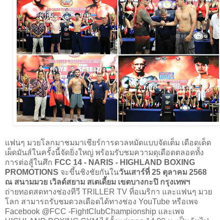
แฟนๆ มวยโลกมาชมมาเชียร์การดวลหมัดแบบจัดเต็ม เดือดเด็ด
เผ็ดมันส์ในครั้งนี้จัดยิ่งใหญ่ พร้อมรับชมความดุเดือดตลอดทั้ง
การต่อสู้ในศึก
FCC 14 - NARIS - HIGHLAND BOXING
PROMOTIONS
จะขึ้นชิงชัยกันใน
วันเสาร์ที่ 25 ตุลาคม 2568
ณ สนามมวย เวิลด์สยาม สเตเดี้ยม เขตบางกะปิ กรุงเทพฯ
ถ่ายทอดสดทางช่องทีวี TRILLER TV ที่อเมริกา และแฟนๆ มวย
โลก สามารถรับชมดวลเดือดได้ทางช่อง YouTube หรือเพจ
Facebook @FCC -FightClubChampionship และเพจ