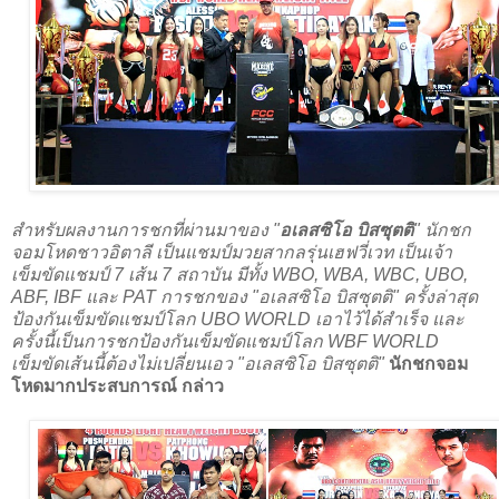
สำหรับผลงานการชกที่ผ่านมาของ "
อเลสซิโอ บิสซุตติ
" นักชก
จอมโหดชาวอิตาลี เป็นแชมป์มวยสากลรุ่นเฮฟวี่เวท เป็นเจ้า
เข็มขัดแชมป์ 7 เส้น 7 สถาบัน มีทั้ง WBO, WBA, WBC, UBO,
ABF, IBF และ PAT การชกของ "อเลสซิโอ บิสซุตติ" ครั้งล่าสุด
ป้องกันเข็มขัดแชมป์โลก UBO WORLD เอาไว้ได้สำเร็จ และ
ครั้งนี้เป็นการชกป้องกันเข็มขัดแชมป์โลก WBF WORLD
เข็มขัดเส้นนี้ต้องไม่เปลี่ยนเอว "อเลสซิโอ บิสซุตติ"
นักชกจอม
โหดมากประสบการณ์ กล่าว