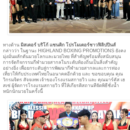
ทางด้าน
มิสเตอร์ บริโก้ แซนติก โปรโมเตอร์ชาวฟิลิปปินส์
กล่าวว่า ในฐานะ HIGHLAND BOXING PROMOTIONS ยังคง
มุ่งมั่นผลักดันมวยโลกและมวยไทย ที่สำคัญพร้อมทั้งสนับสนุน
การจัดกิจกรรมกีฬามวยสากลในระดับท้องถิ่นเป็นสิ่งสำคัญ
อย่างยิ่ง เพื่อยกระดับสู่การพัฒนากีฬามวยสากลและการท่อง
เที่ยวให้กับประเทศไทยในอนาคตอีกด้วย และ ขอขอบคุณ คุณ
วิกรมจิตร สัจจเทพ เจ้าของโรงแรมสกายวิว และ คุณมาร์คัส เฮ
สเซ่ ผู้จัดการโรงแรมสกายวิว ที่ให้เกียรติสถานทีจัดพิธีชั่งน้ำ
หนักนักมวยในครั้งนี้