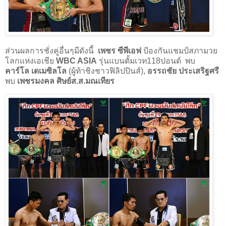
ส่วนผลการชั่งคู่อื่นๆมีดังนี้
เพชร ซีพีเอฟ
ป้องกันแชมป์สภามวย
โลกแห่งเอเชีย
WBC ASIA
รุ่นแบนตั้มเวท118ปอนด์ พบ
คาร์โล เดเมซิลโล
(ผู้ท้าชิงชาวฟิลิปปินส์),
อรรถชัย ประเสริฐศรี
พบ
เพชรมงคล ศิษย์ส.ส.มณเทียร