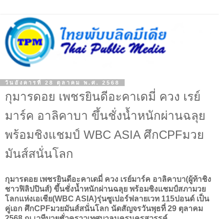
วันอังคารที่ 28 ตุลาคม พ.ศ. 2568
กุมารดอย เพชรยินดีอะคาเดมี่ ควง เรย์
มาร์ค อาลิคาบา ขึ้นชั่งน้ำหนักผ่านฉลุย
พร้อมชิงแชมป์ WBC ASIA ศึกCPFมวย
มันส์สนั่นโลก
กุมารดอย เพชรยินดีอะคาเดมี่ ควง เรย์มาร์ค อาลิคาบา(ผู้ท้าชิง
ชาวฟิลิปปินส์) ขึ้นชั่งน้ำหนักผ่านฉลุย พร้อมชิงแชมป์สภามวย
โลกแห่งเอเชีย(WBC ASIA)รุ่นซูเปอร์ฟลายเวท 115ปอนด์ เป็น
คู่เอก ศึกCPFมวยมันส์สนั่นโลก นัดสัญจรวันพุธที่ 29 ตุลาคม
2568 ณ เวทีมวยชั่วคราวเทศบาลนครนครสวรรค์