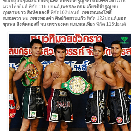
ขณะคู่อื่นๆมีดังนี้
ยอดขุนพล เกียรติจำรูญ
พบ
คมเพชรเล็ก
ATK
มวยไทยยิมส์ พิกัด 116 ปอนด์,
เพชรอะตอม เกียรติจำรูญ
พบ
กุหลาบขาว สิงห์คลองสี่
พิกัด102ปอนด์ ,
เพชรหนองโพธิ์
ส.สมควร
พบ
เพชรทองคำ
ศิษย์วัดสระแก้ว
พิกัด 122ปอนด์,
ยอด
ขุนพล สิงห์คลองสี่
พบ
เพชรมงคล ส.ส.มณเทียร
พิกัด 115ปอนด์