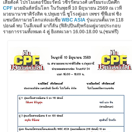
เสี่ยตังค์ โปรโมเตอร์ปิยะรัตน์ วชิรรัตนวงศ์ เตรียมระเบิดศึก
CPF
มวยมันส์สนั่นโลก ในวันพุธที่ 10 มิถุนายน 2569 ณ เวที
มวยนานาชาติรังสิต จ.ปทุมธานี ชูโรงคู่เอก เพชร ซีพีเอฟ ชิง
แชมป์สภามวยโลกแห่งเอเชีย
WBC ASIA
รุ่นแบนตั้มเวท 118
ปอนด์ พบ โนลีเจมส์ มากีลัน (ฟิลิปปินส์)พร้อมคู่มวยประกอบ
รายการรวมทั้งหมด 4 คู่ ยิงสดเวลา 16.00-18.00 น.(ชมฟรี)