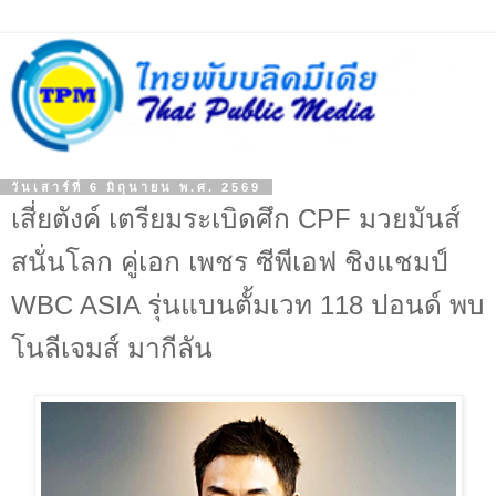
วันเสาร์ที่ 6 มิถุนายน พ.ศ. 2569
เสี่ยตังค์ เตรียมระเบิดศึก CPF มวยมันส์
สนั่นโลก คู่เอก เพชร ซีพีเอฟ ชิงแชมป์
WBC ASIA รุ่นแบนตั้มเวท 118 ปอนด์ พบ
โนลีเจมส์ มากีลัน