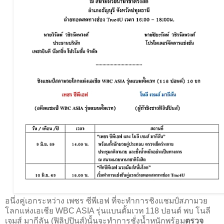
อนึ่งคู่เอกระหว่าง เพชร ซีพีเอฟ ที่จะทำการชิงแชมป์สภามวย
โลกแห่งเอเชีย WBC ASIA รุ่นแบนตั้มเวท 118 ปอนด์ พบ โนลี
เจมส์ มากีลัน (ฟิลิปปินส์)นั้นจะทำการชั่งน้ำหนักพร้อม
ตรวจ