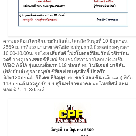
ความเคลื่อนไหวศึกมวยมันส์สนั่นโลกนัดวันพุธที่ 10 มิถุนายน
2569 ณ เวทีมวยนานาชาติรังสิต จ.ปทุมธานี ยิงสดช่องทรูเวลา
16.00-18.00น. จัดโดย
เสี่ยตังค์ โปรโมเตอร์ปิยะรัตน์ วชิรรัตน
วงศ์
วางคู่เอก
เพชร ซีพีเอฟ
ชิงแชมป์สภามวยโลกแห่งเอเชีย
WBC ASIA รุ่นแบนตั้มเวท 118 ปอนด์
พบ
โนลีเจมส์ มากีลัน
(ฟิลิปปินส์) คู่รอง
อนุชัย ซีพีเอฟ
พบ
ศุภสิทธิ์ ปักครึก
พิกัด120ปอนด์ ,
กิติเดช หิรัญสุข
พบ
ซอว์ แธง ชิน
(เมียนมา) พิกัด
118 ปอนด์,
แววลูกรัก ร.ร.สุรินทร์ราชมงคล
พบ
ไทยทัศน์ แทน
หอม
พิกัด 118ปอนด์