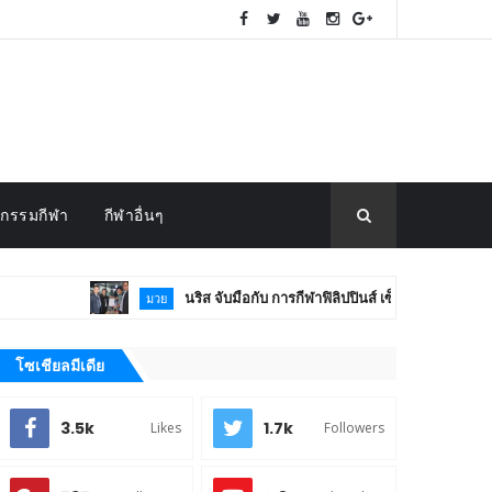
กรรมกีฬา
กีฬาอื่นๆ
นริส จับมือกับ การกีฬาฟิลิปปินส์ เซ็นสัญญา (MOU) หนุนมวยโลก
มวย
โซเชียลมีเดีย
3.5k
1.7k
Likes
Followers