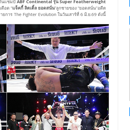
กันแชมป์
ABF Continental รุ่น Super Featherweight
เดือด “
แจ็คกี้ ลิตเติ้ล ยอดสนั่น
”ลูกชายของ “ยอดสนั่น"อดีต
ร The Fighter Evolution ในวันเสาร์ที่ 6 มิ.ย.69 ดังนี้