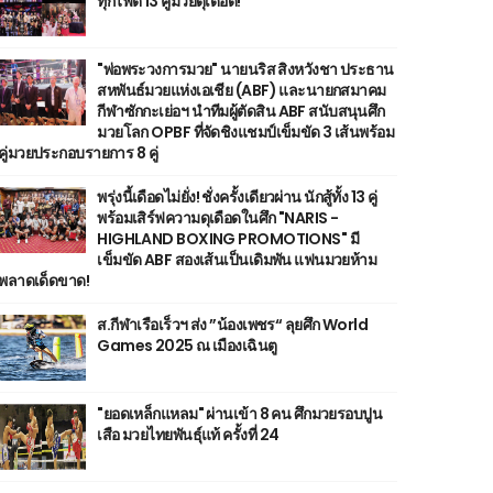
ทุกไฟต์ 13 คู่มวยดุเดือด!
"พ่อพระวงการมวย" นายนริส สิงหวังชา ประธาน
สหพันธ์มวยแห่งเอเชีย (ABF) และนายกสมาคม
กีฬาซักกะเย่อฯ นำทีมผู้ตัดสิน ABF สนับสนุนศึก
มวยโลก OPBF ที่จัดชิงแชมป์เข็มขัด 3 เส้นพร้อม
คู่มวยประกอบรายการ 8 คู่
พรุ่งนี้เดือดไม่ยั่ง! ชั่งครั้งเดียวผ่าน นักสู้ทั้ง 13 คู่
พร้อมเสิร์ฟความดุเดือดในศึก "NARIS -
HIGHLAND BOXING PROMOTIONS" มี
เข็มขัด ABF สองเส้นเป็นเดิมพัน แฟนมวยห้าม
พลาดเด็ดขาด!
ส.กีฬาเรือเร็วฯ ส่ง ”น้องเพชร“ ลุยศึก World
Games 2025 ณ เมืองเฉินตู
"ยอดเหล็กแหลม" ผ่านเข้า 8 คน ศึกมวยรอบปูน
เสือ มวยไทยพันธุ์แท้ ครั้งที่ 24