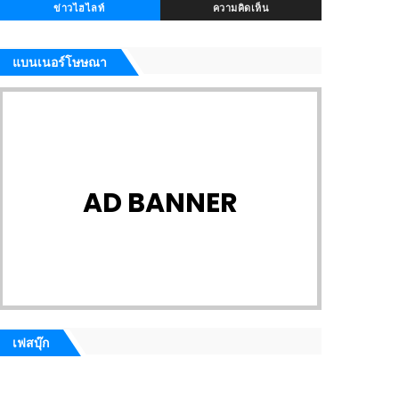
ข่าวไฮไลท์
ความคิดเห็น
แบนเนอร์โษษณา
AD BANNER
เฟสบุ๊ก