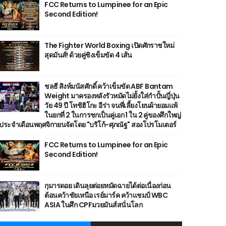
FCC Returns to Lumpinee for an Epic
Second Edition!
The Fighter World Boxing เปิดศักราชใหม่
สุดมันส์! ด้วยคู่ชิงเข็มขัด 4 เส้น
ชลธี สิงห์มนัสศักดิ์ คว้าเข็มขัด ABF Bantam
Weight มาครองหลังรัวหมัดไม่ยั้งใส่กำปั้นญี่ปุ่น
วัย 49 ปี โทชิฮิโกะ อีร่า จนพี่เลี้ยงโยนผ้ายอมแพ้
ในยกที่ 2 ในการชกเป็นคู่เอก 1 ใน 2 คู่ของศึกใหญ่
ประจำเดือนพฤศจิกายนจัดโดย "บริโก้-ศุภณัฐ" สองโปรโมเตอร์
FCC Returns to Lumpinee for an Epic
Second Edition!
กุมารดอย เดินลุยต่อยหมัดฉายได้ต่อเนื่องก่อน
ต้อนคว้าชัยเหนือ เรย์มาร์ค คว้าแชมป์ WBC
ASIA ในศึก CPFมวยมันส์สนั่นโลก