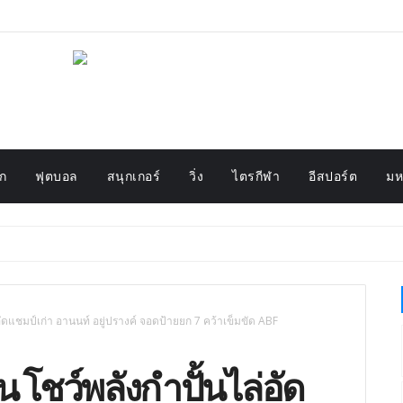
ก
ฟุตบอล
สนุกเกอร์
วิ่ง
ไตรกีฬา
อีสปอร์ต
มห
ไล่อัดแชมป์เก่า อานนท์ อยู่ปรางค์ จอดป้ายยก 7 คว้าเข็มขัด ABF
ั่น โชว์พลังกำปั้นไล่อัด