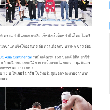
นต์ ทราน กำปั้นออสเตรเลีย เช็คบิลเร็วน็อคกำปั้นไทย ไมตรี
ิน นักชกแดนจิงโจ้ออสเตรเลีย ดวลเดือดกับ บรรพต ขาวเอี่ยม
C Asia Continental
รุ่นมิดเดิลเวท 160 ปอนด์ ยิกิต ยาซิซี
วี แก้วมณี ก่อน เอกกวีมีอาการเจ็บแขนไม่ออกจากมุมต้นยก
์ด้วยการชนะ TKO ยก 3
ัย 15 ปี
ไทเกอร์ มาร์ช
โชว์ฟอร์มสุดยอดหลังหายจากบาด
ยกแรก