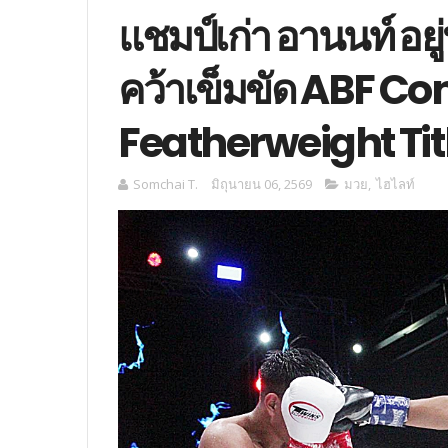
แชมป์เก่า อานนท์ อยู
คว้าเข็มขัด ABF Co
Featherweight Tit
Somchai T.
มิถุนายน 06, 2569
มวย
,
ไฮไลท์