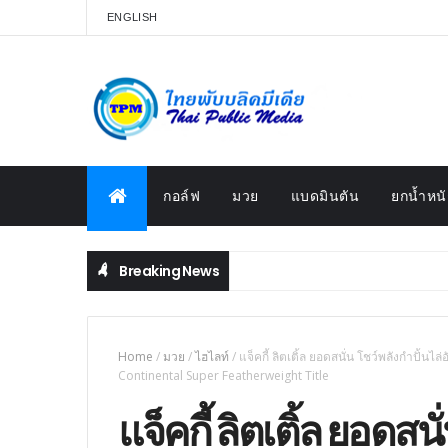
ENGLISH
กอล์ฟ
มวย
แบดมินตัน
ยกน้ำหนั
Breaking News
Home
/
มวย
/
ไฮไลท์
/
แจ็คกี้ ลิตเติ้ล ยอดสนั่น โชว์พลังกำปั้น
Continental Super Featherweight Title
แจ็คกี้ ลิตเติ้ล ยอดสน