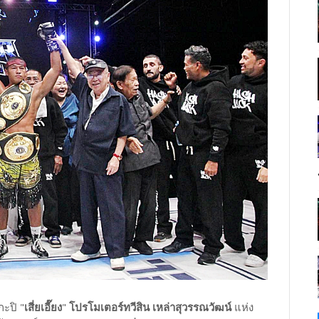
ะปิ "
เสี่ยเอี๊ยง
"
โปรโมเตอร์ทวีสิน เหล่าสุวรรณวัฒน์
แห่ง