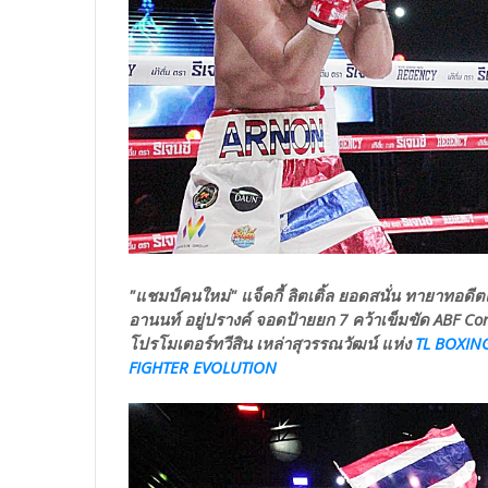
"แชมป์คนใหม่" แจ็คกี้ ลิตเติ้ล ยอดสนั่น ทายาทอดีต
อานนท์ อยู่ปรางค์ จอดป้ายยก 7 คว้าเข็มขัด ABF Contin
โปรโมเตอร์ทวีสิน เหล่าสุวรรณวัฒน์ แห่ง
TL BOXI
FIGHTER EVOLUTION