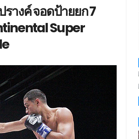
่ปรางค์ จอดป้ายยก 7
ntinental Super
le