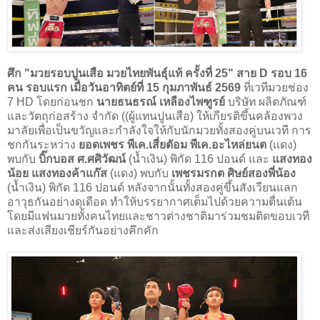
ศึก "มวยรอบปูนเสือ มวยไทยพันธุ์แท้ ครั้งที่ 25" สาย D รอบ 16
คน รอบแรก เมื่อวันอาทิตย์ที่ 15 กุมภาพันธ์ 2569
ที่เวทีมวยช่อง
7 HD โดยก่อนชก
นายธนธรณ์ เหลืองไพฑูรย์
บริษัท ผลิตภัณฑ์
และวัตถุก่อสร้าง จำกัด ((ผู้แทนปูนเสือ) ให้เกียรติขึ้นคล้องพวง
มาลัยเพื่อเป็นขวัญและกำลังใจให้กับนักมวยทั้งสองคู่บนเวที การ
ชกกันระหว่าง
ยอดเพชร พีเค.เสี่ยตัอม พีเค.อะไหล่ยนต
(แดง)
พบกับ
บิ๊กบอส ศ.ศศิวัฒน์
(น้ำเงิน) พิกัด 116 ปอนด์ และ
แสงทอง
น้อย แสงทองค้าแก๊ส
(แดง) พบกับ
เพชรมรกต ศิษย์สองพี่น้อง
(น้ำเงิน) พิกัด 116 ปอนด์ หลังจากนั้นทั้งสองคู่ขึ้นสังเวียนแลก
อาวุธกันอย่างดุเดือด ทำให้บรรยากาศเต็มไปด้วยความตื่นเต้น
โดยมีแฟนมวยทั้งคนไทยและชาวต่างชาติมาร่วมชมติดขอบเวที
และส่งเสียงเชียร์กันอย่างคึกคัก