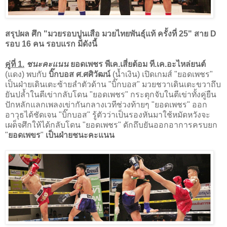
สรุปผล ศึก "มวยรอบปูนเสือ มวยไทยพันธุ์แท้ ครั้งที่ 25" สาย D
รอบ 16 คน รอบแรก มีดังนี้
คู่ที่ 1.
ชนะคะแนน
ยอดเพชร พีเค.เสี่ยต้อม ที.เค.อะไหล่ยนต์
(แดง) พบกับ
บิ๊กบอส ศ.ศศิวัฒน์
(น้ำเงิน) เปิดเกมส์ "ยอดเพชร"
เป็นฝ่ายเดินเตะซ้ายลำตัวด้าน "บิ๊กบอส" มวยชวาเดินเตะขวาถึบ
ยันปล้ำในตีเข่ากลับโดน "ยอดเพชร" กระตุกจับในตีเข่าทั้งคู่ยืน
ปักหลักแลกเพลงเข่ากันกลางเวทีช่วงท้ายๆ "ยอดเพชร" ออก
อาวุธได้ชัดเจน "บิ๊กบอส" รู้ตัวว่าเป็นรองหันมาใช้หมัดหวังจะ
เผด็จศึกให้ได้กลับโดน "ยอดเพชร" ดักถึบยันออกอาการครบยก
"
ยอดเพขร
"
เป็นฝ่ายชนะคะแนน