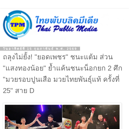
วันอาทิตย์ที่ 15 กุมภาพันธ์ พ.ศ. 2569
ถลุงไม่ยั้ง! "ยอดเพชร" ชนะแต้ม ส่วน
"แสงทองน้อย" ย้ำแค้นชนะน็อกยก 2 ศึก
"มวยรอบปูนเสือ มวยไทยพันธุ์แท้ ครั้งที่
25" สาย D