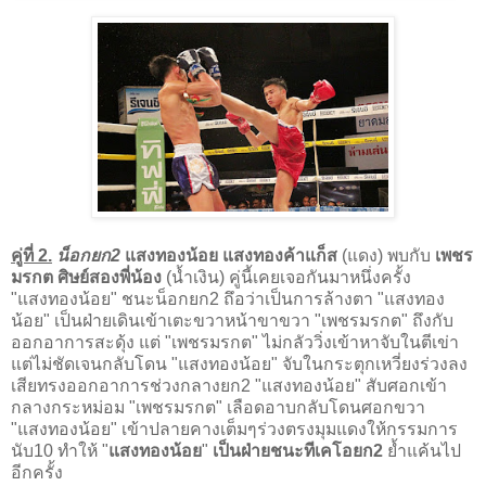
คู่ที่ 2.
น็อกยก2
แสงทองน้อย แสงทองค้าแก็ส
(แดง) พบกับ
เพชร
มรกต ศิษย์สองพี่น้อง
(น้ำเงิน) คู่นี้เคยเจอกันมาหนึ่งครั้ง
"แสงทองน้อย" ชนะน็อกยก2 ถึอว่าเป็นการล้างตา "แสงทอง
น้อย" เป็นฝ่ายเดินเข้าเตะขวาหน้าขาขวา "เพชรมรกต" ถึงกับ
ออกอาการสะดุ้ง แต่ "เพชรมรกต" ไม่กลัววิ่งเข้าหาจับในตีเข่า
แต่ไม่ชัดเจนกลับโดน "แสงทองน้อย" จับในกระตุกเหวี่ยงร่วงลง
เสียทรงออกอาการช่วงกลางยก2 "แสงทองน้อย" สับศอกเข้า
กลางกระหม่อม "เพชรมรกต" เลือดอาบกลับโดนศอกขวา
"แสงทองน้อย" เข้าปลายคางเต็มๆร่วงตรงมุมแดงให้กรรมการ
นับ10 ทำให้ "
แสงทองน้อย
"
เป็นฝ่ายชนะทีเคโอยก2
ย้ำแค้นไป
อีกครั้ง