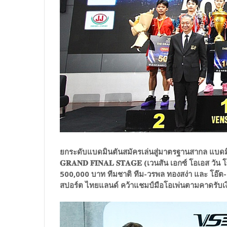
ยกระดับแบดมินตันสมัครเล่นสู่มาตรฐานสากล แบดมินตัน รา
𝐆𝐑𝐀𝐍𝐃 𝐅𝐈𝐍𝐀𝐋 𝐒𝐓𝐀𝐆𝐄 (เวนสัน เอกซ์ โอเอส
500,000 บาท ทีมชาติ ทีม-วรพล ทองสง่า และ โอ๊ต-เ
สปอร์ต ไทยแลนด์ คว้าแชมป์มือโอเพ่นตามคาดรับเ