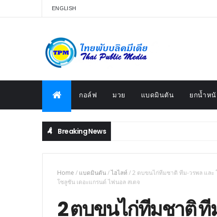
ENGLISH
กอล์ฟ
มวย
แบดมินตัน
ยกน้ำหนั
Breaking News
Home
/
แบดมินตัน
/
ไฮไลท์
/
2 ตบขนไก่ทีมชาติ ทีม-วรพล และ โ
โซลูชัน เดอะแกรนด์ ไฟนอล สเตจ
2 ตบขนไก่ทีมชาติ ท