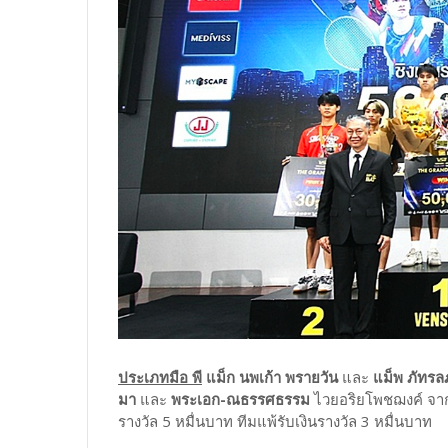
ประเภทมือ พี
แม็ก
นพเก้า พรายวัน
และ
แม็พ ภัทรล
มา
และ
พระเอก-ณธรรศธรรม
ไวยอริยโพชฌงค์ จากท
รางวัล 5 หมื่นบาท ทีมแพ้รับเงินรางวัล 3 หมื่นบาท