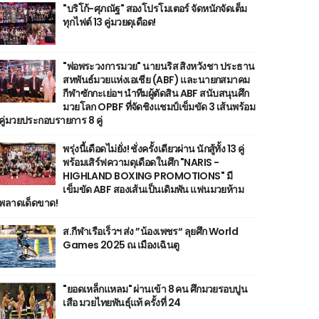
"บริโก้-ศุภณัฐ" สองโปรโมเตอร์ จัดหนักจัดเต็ม
ทุกไฟต์ 13 คู่มวยดุเดือด!
"พ่อพระวงการมวย" นายนริส สิงหวังชา ประธาน
สหพันธ์มวยแห่งเอเชีย (ABF) และนายกสมาคม
กีฬาซักกะเย่อฯ นำทีมผู้ตัดสิน ABF สนับสนุนศึก
มวยโลก OPBF ที่จัดชิงแชมป์เข็มขัด 3 เส้นพร้อม
คู่มวยประกอบรายการ 8 คู่
พรุ่งนี้เดือดไม่ยั่ง! ชั่งครั้งเดียวผ่าน นักสู้ทั้ง 13 คู่
พร้อมเสิร์ฟความดุเดือดในศึก "NARIS -
HIGHLAND BOXING PROMOTIONS" มี
เข็มขัด ABF สองเส้นเป็นเดิมพัน แฟนมวยห้าม
พลาดเด็ดขาด!
ส.กีฬาเรือเร็วฯ ส่ง ”น้องเพชร“ ลุยศึก World
Games 2025 ณ เมืองเฉินตู
"ยอดเหล็กแหลม" ผ่านเข้า 8 คน ศึกมวยรอบปูน
เสือ มวยไทยพันธุ์แท้ ครั้งที่ 24