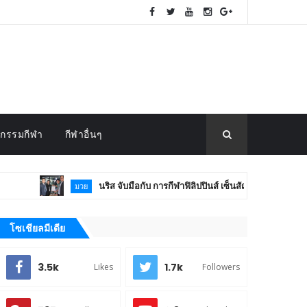
กรรมกีฬา
กีฬาอื่นๆ
นริส จับมือกับ การกีฬาฟิลิปปินส์ เซ็นสัญญา (MOU) หนุนมวยโลก
มวย
โซเชียลมีเดีย
3.5k
1.7k
Likes
Followers