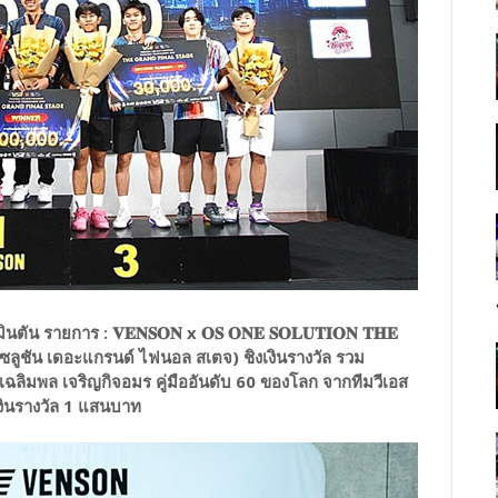
ยการ : 𝐕𝐄𝐍𝐒𝐎𝐍 x 𝐎𝐒 𝐎𝐍𝐄 𝐒𝐎𝐋𝐔𝐓𝐈𝐎𝐍 𝐓𝐇𝐄
 วัน โซลูชัน เดอะแกรนด์ ไฟนอล สเตจ) ชิงเงินรางวัล รวม
ฉลิมพล เจริญกิจอมร คู่มืออันดับ 60 ของโลก จากทีมวีเอส
งินรางวัล 1 แสนบาท