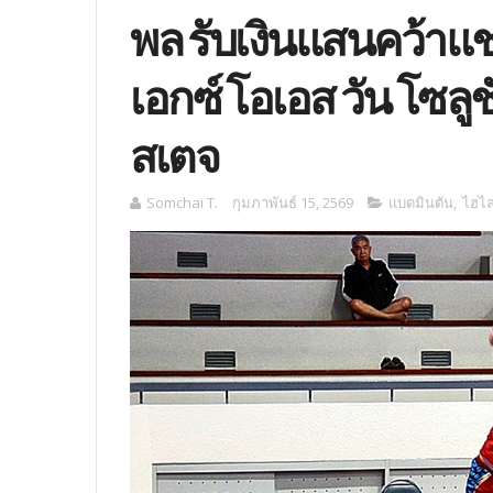
พล รับเงินแสนคว้าแ
เอกซ์ โอเอส วัน โซล
สเตจ
Somchai T.
กุมภาพันธ์ 15, 2569
แบดมินตัน
,
ไฮไล