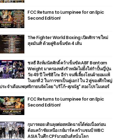
FCC Returns to Lumpinee for an Epic
Second Edition!
The Fighter World Boxing เปิดศักราชใหม่
สุดมันส์! ด้วยคู่ชิงเข็มขัด 4 เส้น
ชลธี สิงห์มนัสศักดิ์ คว้าเข็มขัด ABF Bantam
Weight มาครองหลังรัวหมัดไม่ยั้งใส่กำปั้นญี่ปุ่น
วัย 49 ปี โทชิฮิโกะ อีร่า จนพี่เลี้ยงโยนผ้ายอมแพ้
ในยกที่ 2 ในการชกเป็นคู่เอก 1 ใน 2 คู่ของศึกใหญ่
ประจำเดือนพฤศจิกายนจัดโดย "บริโก้-ศุภณัฐ" สองโปรโมเตอร์
FCC Returns to Lumpinee for an Epic
Second Edition!
กุมารดอย เดินลุยต่อยหมัดฉายได้ต่อเนื่องก่อน
ต้อนคว้าชัยเหนือ เรย์มาร์ค คว้าแชมป์ WBC
ASIA ในศึก CPFมวยมันส์สนั่นโลก