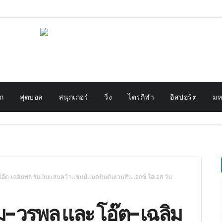
ก
ฟุตบอล
สนุกเกอร์
วิ่ง
ไตรกีฬา
อีสปอร์ต
มห
อ๊ต-เฉลิมพล รับเงินแสนคว้าแชมป์แบดมินตันเวนสัน เอกซ์ โอเอส วัน
ีม-วรพล และ โอ๊ต-เฉลิม