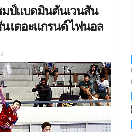
ชมป์แบดมินตันเวนสัน
ูชัน เดอะแกรนด์ ไฟนอล
ท์