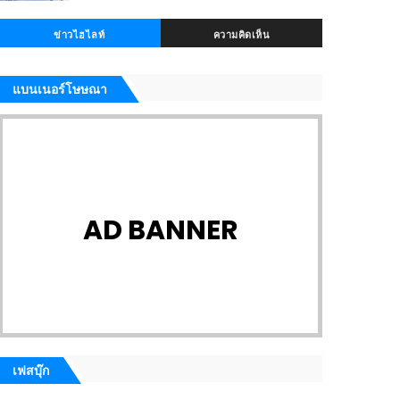
ข่าวไฮไลท์
ความคิดเห็น
แบนเนอร์โษษณา
AD BANNER
เฟสบุ๊ก