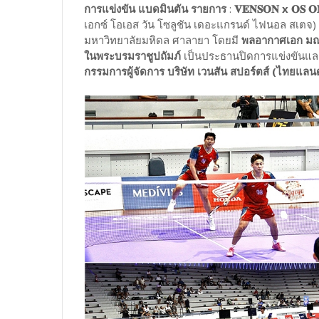
การแข่งขัน แบดมินตัน รายการ
:
𝐕𝐄𝐍𝐒𝐎𝐍 x 𝐎𝐒 𝐎
เอกซ์ โอเอส วัน โซลูชัน เดอะแกรนด์ ไฟนอล สเตจ) ชิ
มหาวิทยาลัยมหิดล ศาลายา โดยมี
พลอากาศเอก มณ
ในพระบรมราชูปถัมภ์
เป็นประธานปิดการแข่งขันและ
กรรมการผู้จัดการ บริษัท เวนสัน สปอร์ตส์ (ไทยแลนด