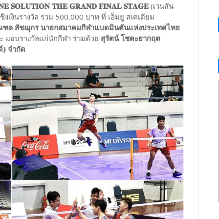
𝐄 𝐒𝐎𝐋𝐔𝐓𝐈𝐎𝐍 𝐓𝐇𝐄 𝐆𝐑𝐀𝐍𝐃 𝐅𝐈𝐍𝐀𝐋 𝐒𝐓𝐀𝐆𝐄
(เวนสัน
งเงินรางวัล รวม 500,000 บาท ที่ เอ็มยู สเตเดียม
ฑล สัชฌุกร นายกสมาคมกีฬาแบดมินตันแห่งประเทศไทย
 มอบรางวัลแก่นักกีฬา ร่วมด้วย
สุรัตน์ โชตะยากฤต
์) จำกัด