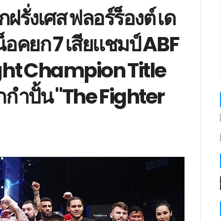
ฝรั่งเศส ฟลอร์ร็องต์ เด
น็อคยก 7 เสียแชมป์ ABF
ht Champion Title
กกำปั้น "The Fighter