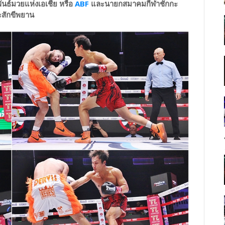
ันธ์มวยแห่งเอเชีย หรือ
ABF
และนายกสมาคมกีฬาชักกะ
ละสักขีพยาน