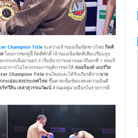
er Champion Title
ระหว่างเจ้าของเข็มขัดชาวไทย
กิตติ
ิส
โดยการชกคู่นี้ กิตติศักดิ์ เจ้าของเข็มขัดที่เสียเปรียบรูป
แรกแต่เมื่อผ่านยก 3 เริ่มมีอาการแผ่วจนมาถึงยกที่ 7 ฟลอร็
ดิ์ ออกอาการไม่ไหวกรรมการยุติการชกให้
ฟลอร็องต์ เดอร์วิส
ghter Champion Title
คนใหม่และได้รับเกียรติจาก
นาย
ักกะเย่อแห่งประเทศไทย
ขึ้นคาดเข็มขัดแสดงความยินดี
ร์ทวีสิน เหล่าสุวรรณวัฒน์
ส่วนผลคู่มวยอื่นๆในรายการมี