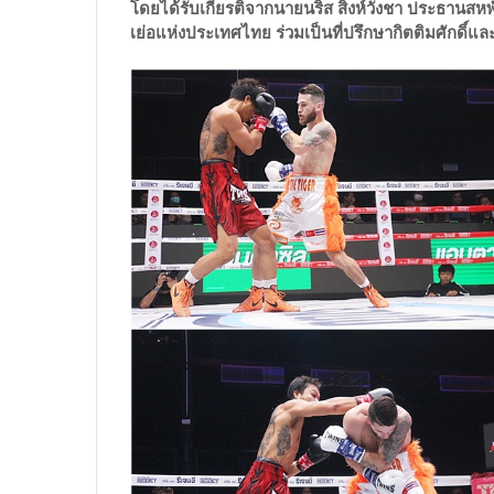
โดยได้รับเกียรติจากนายนริส สิงห์วังชา ประธานสหพ
เย่อแห่งประเทศไทย ร่วมเป็นที่ปรึกษากิตติมศักดิ์แ