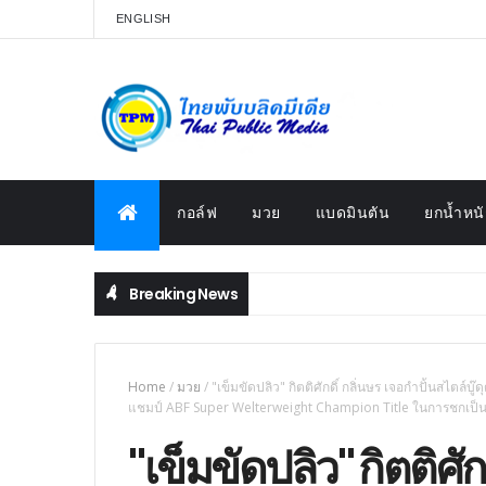
ENGLISH
กอล์ฟ
มวย
แบดมินตัน
ยกน้ำหนั
Breaking News
Home
/
มวย
/
"เข็มขัดปลิว" กิตติศักดิ์ กลิ่นษร เจอกำปั้นสไตล์บู
แชมป์ ABF Super Welterweight Champion Title ในการชกเป็นคู่
"เข็มขัดปลิว" กิตติศัก