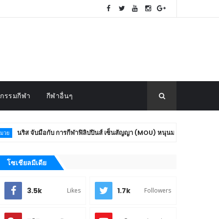
กรรมกีฬา
กีฬาอื่นๆ
อกับ การกีฬาฟิลิปปินส์ เซ็นสัญญา (MOU) หนุนมวยโลก
สังเว
มวย
โซเชียลมีเดีย
3.5k
1.7k
Likes
Followers