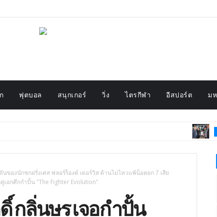
ก
ฟุตบอล
สนุกเกอร์
วิ่ง
ไตรกีฬา
อีสปอร์ต
มห
นริส จับมื
มวย
๊ดุดันของนักชกฝรั่งเศส ฟลอร์ร็องต์ เดอร์วิส ต้านไม่ไหวแพ้น็อคยก 7 เสีย
เอกศึกกำปั้น "The Fighter Evolution"
ดิ์ กลิ่นษร เจอกำปั้น