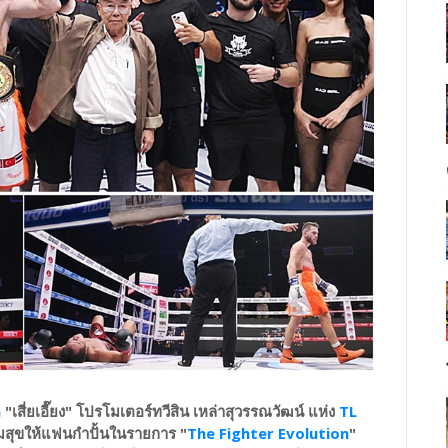
m
"เสี่ยเอี๊ยง" โปรโมเตอร์ทวีสิน เหล่าสุวรรณวัฒน์ แห่ง
TL
มสุขให้แฟนกำปั้นในรายการ "
The Fighter Evolution
"