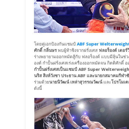
โดยคู่เอกป้องกันแชมป์
ABF Super Welterweight
ศักดิ์ กลิ่นษร
พบผู้ท้าชิงจากฝรั่งเศส
ฟลอร็องต์ เดอร์ว
ร่างพยายามออกหมัดสู้กับ ฟลอร็องต์ แบบมีลุ้นในช่วง
องต์ กำปั้นฝรั่งเศสเร่งเครื่องออกหมัดจน กิตติศัก
กำปั้นฝรั่งเศสเป็นแชมป์ ABF Super Welterwei
นริส สิงห์วังชา ประธาน ABF และนายกสมาคมกีฬาช
ร่วมด้วย
นายนิวัฒน์ เหล่าสุวรรณวัฒน์
และ
โปรโมเตอ
ดังนี้