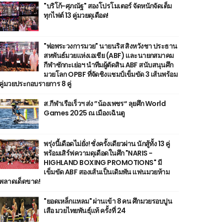
"บริโก้-ศุภณัฐ" สองโปรโมเตอร์ จัดหนักจัดเต็ม
ทุกไฟต์ 13 คู่มวยดุเดือด!
"พ่อพระวงการมวย" นายนริส สิงหวังชา ประธาน
สหพันธ์มวยแห่งเอเชีย (ABF) และนายกสมาคม
กีฬาซักกะเย่อฯ นำทีมผู้ตัดสิน ABF สนับสนุนศึก
มวยโลก OPBF ที่จัดชิงแชมป์เข็มขัด 3 เส้นพร้อม
คู่มวยประกอบรายการ 8 คู่
ส.กีฬาเรือเร็วฯ ส่ง ”น้องเพชร“ ลุยศึก World
Games 2025 ณ เมืองเฉินตู
พรุ่งนี้เดือดไม่ยั่ง! ชั่งครั้งเดียวผ่าน นักสู้ทั้ง 13 คู่
พร้อมเสิร์ฟความดุเดือดในศึก "NARIS -
HIGHLAND BOXING PROMOTIONS" มี
เข็มขัด ABF สองเส้นเป็นเดิมพัน แฟนมวยห้าม
พลาดเด็ดขาด!
"ยอดเหล็กแหลม" ผ่านเข้า 8 คน ศึกมวยรอบปูน
เสือ มวยไทยพันธุ์แท้ ครั้งที่ 24