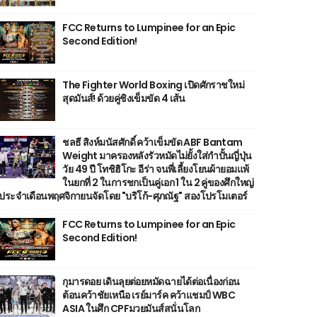
FCC Returns to Lumpinee for an Epic
Second Edition!
The Fighter World Boxing เปิดศักราชใหม่
สุดมันส์! ด้วยคู่ชิงเข็มขัด 4 เส้น
ชลธี สิงห์มนัสศักดิ์ คว้าเข็มขัด ABF Bantam
Weight มาครองหลังรัวหมัดไม่ยั้งใส่กำปั้นญี่ปุ่น
วัย 49 ปี โทชิฮิโกะ อีร่า จนพี่เลี้ยงโยนผ้ายอมแพ้
ในยกที่ 2 ในการชกเป็นคู่เอก 1 ใน 2 คู่ของศึกใหญ่
ประจำเดือนพฤศจิกายนจัดโดย "บริโก้-ศุภณัฐ" สองโปรโมเตอร์
FCC Returns to Lumpinee for an Epic
Second Edition!
กุมารดอย เดินลุยต่อยหมัดฉายได้ต่อเนื่องก่อน
ต้อนคว้าชัยเหนือ เรย์มาร์ค คว้าแชมป์ WBC
ASIA ในศึก CPFมวยมันส์สนั่นโลก