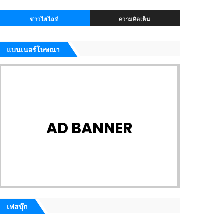
ข่าวไฮไลท์
ความคิดเห็น
แบนเนอร์โษษณา
AD BANNER
เฟสบุ๊ก