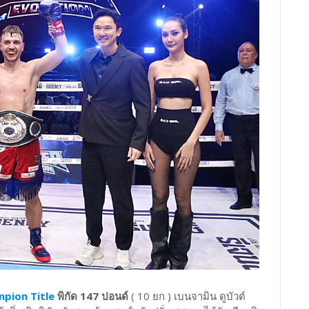
pion Title
พิกัด 147 ปอนด์
( 10 ยก ) เบนจามิน ดูบัวต์