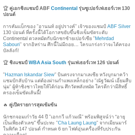
🏆
คู่เอกชิงแชมป์ ABF
Continental
รุ่นซูเปอร์เฟเธอร์เวท 130
ปอนด์
การคัมแบ็กของ "อานนท์ อยู่ปรางค์" เจ้าของแชมป์
ABF Silver
130 ปอนด์ ที่ครั้งนี้ได้โอกาสขยับขึ้นชิงเข็มขัดระดับ
Continental ดวลหมัดกับนักชกซ้ายเปอร์เซีย "
Mehrdad
Sabouri
" จากอิหร่าน ศึกนี้ไม่มีถอย… ใครแกร่งกว่าจะได้ครอง
บัลลังก์!
🏆
ชิงแชมป์
WBA Asia South
รุ่นเฟเธอร์เวท 126 ปอนด์
"
Hazman Iskandar Siew
" บินตรงจากมาเลเซีย หวังบุกมาคว้า
แชมป์กลับบ้าน แต่ต้องผ่านกำแพงเหล็กอย่าง "ณัฐวัฒน์ เอี่ยมสืบ
นุ่ม" ผู้ท้าชิงชาวไทยให้ได้ก่อน ศึกวัดพลังหมัด ใครดีกว่ามีสิทธิ์
ครองเข็มขัดเส้นนี้!
🔥
คู่เปิดรายการสุดเข้มข้น
นักชกจอมเก๋าวัย 44 ปี "เอกกวี แก้วมณี" พร้อมพิสูจน์ว่า “อายุ
เป็นเพียงตัวเลข” ขึ้นปะทะ "
Cha Laung Laung
" จากเมียนมาร์
ในพิกัด 147 ปอนด์ กำหนด 6 ยก ไฟต์อุ่นเครื่องที่รับประกัน
ความเดือด!